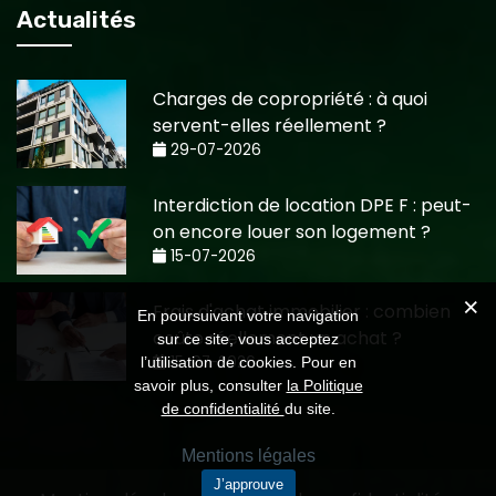
Actualités
Charges de copropriété : à quoi
servent-elles réellement ?
29-07-2026
Interdiction de location DPE F : peut-
on encore louer son logement ?
15-07-2026
Frais d'achat immobilier : combien
En poursuivant votre navigation
coûte réellement un achat ?
sur ce site, vous acceptez
15-07-2026
l’utilisation de cookies. Pour en
savoir plus, consulter
la Politique
de confidentialité
du site.
Mentions légales
J’approuve